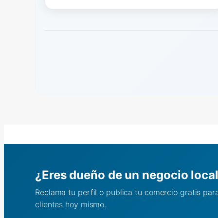
¿Eres dueño de un negocio loca
Reclama tu perfil o publica tu comercio gratis pa
clientes hoy mismo.