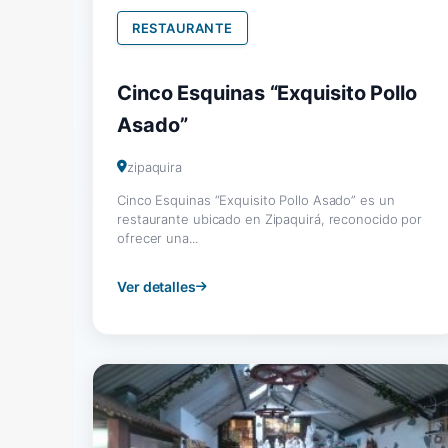
RESTAURANTE
Cinco Esquinas “Exquisito Pollo
Asado”
zipaquira
Cinco Esquinas “Exquisito Pollo Asado” es un
restaurante ubicado en Zipaquirá, reconocido por
ofrecer una...
Ver detalles