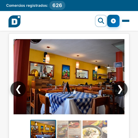
626
Comercios registrados:
❮
❯