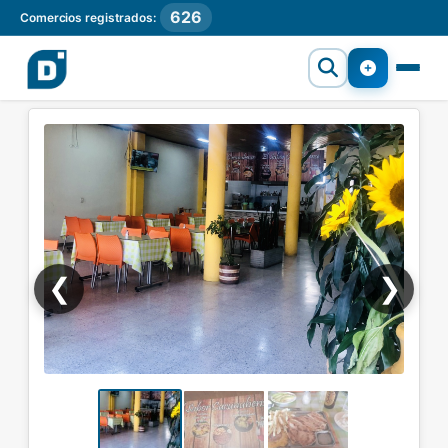
626
Comercios registrados:
❮
❯