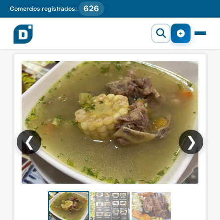
626
Comercios registrados:
❮
❯