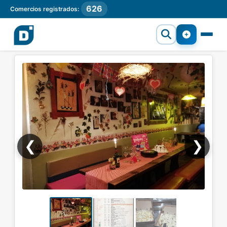
626
Comercios registrados:
❮
❯