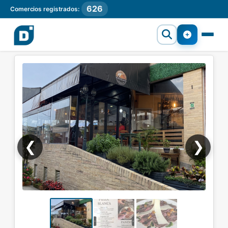
626
Comercios registrados:
❮
❯