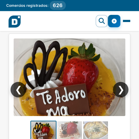
626
Comercios registrados:
❮
❯