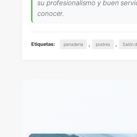
su profesionalismo y buen servic
conocer.
,
,
Etiquetas:
panaderia
postres
Salón d