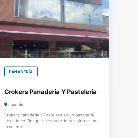
PANADERÍA
Crokers Panaderia Y Pasteleria
zipaquira
Crokers Panaderia Y Pasteleria es un panadería
ubicado en Zipaquirá, reconocido por ofrecer una
excelente...