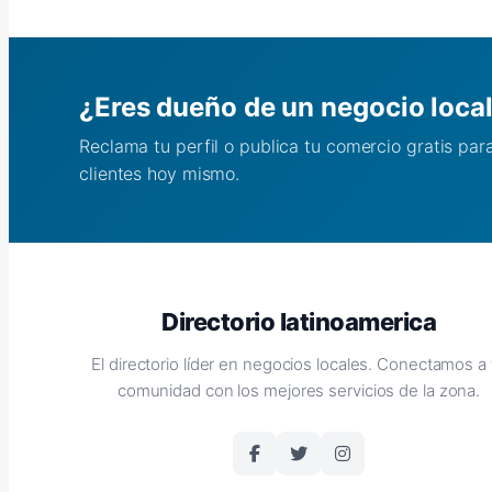
¿Eres dueño de un negocio loca
Reclama tu perfil o publica tu comercio gratis pa
clientes hoy mismo.
Directorio latinoamerica
El directorio líder en negocios locales. Conectamos a 
comunidad con los mejores servicios de la zona.