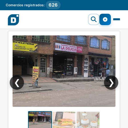
626
Comercios registrados:
❮
❯