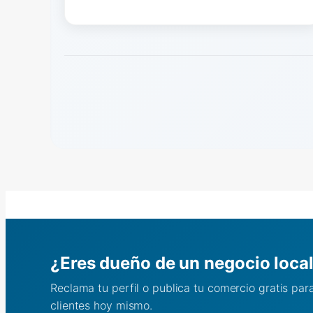
¿Eres dueño de un negocio loca
Reclama tu perfil o publica tu comercio gratis pa
clientes hoy mismo.