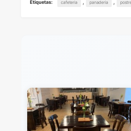
,
,
Etiquetas:
cafeteria
panaderia
postr