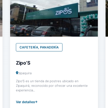
CAFETERÍA, PANADERÍA
Zipo’S
zipaquira
Zipo’S es un tienda de postres ubicado en
Zipaquirá, reconocido por ofrecer una excelente
experiencia...
Ver detalles