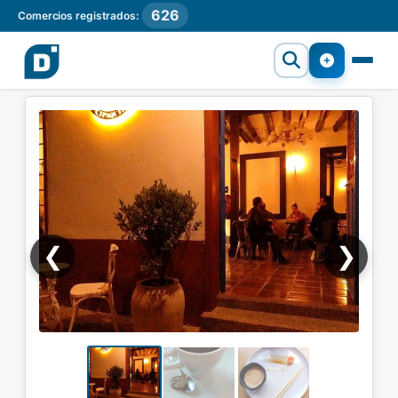
626
Comercios registrados:
❮
❯