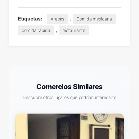
,
,
Etiquetas:
Arepas
Comida mexicana
,
comida rapida
restaurante
Comercios Similares
Descubre otros lugares que podrían interesarte