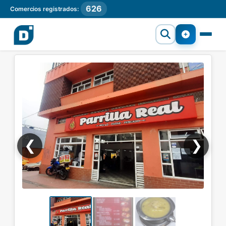
626
Comercios registrados:
❮
❯