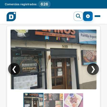
626
Comercios registrados:
❮
❯