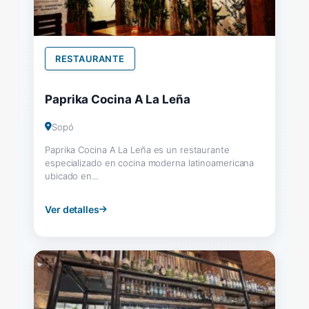
RESTAURANTE
Paprika Cocina A La Leña
Sopó
Paprika Cocina A La Leña es un restaurante
especializado en cocina moderna latinoamericana
ubicado en...
Ver detalles