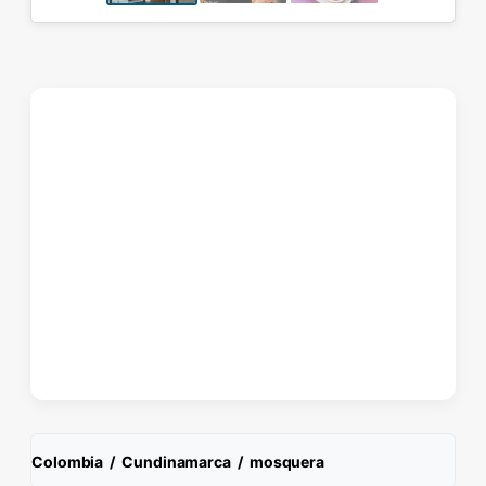
Colombia
/
Cundinamarca
/
mosquera