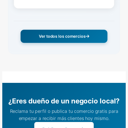
Ver todos los comercios
¿Eres dueño de un negocio local?
Reclama tu perfil o publica tu comercio gratis para
empezar a recibir más clientes hoy mismo.