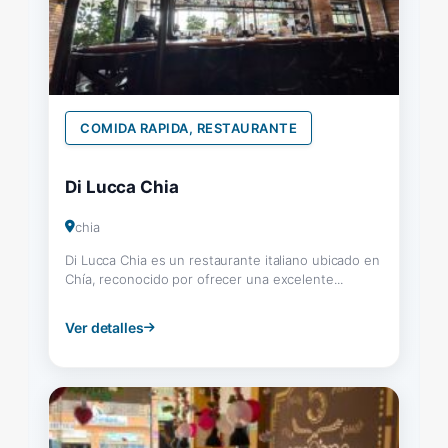
COMIDA RAPIDA, RESTAURANTE
Di Lucca Chia
chia
Di Lucca Chia es un restaurante italiano ubicado en
Chía, reconocido por ofrecer una excelente...
Ver detalles