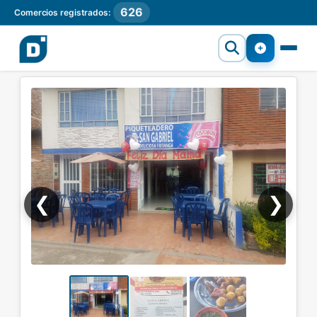
626
Comercios registrados:
❮
❯