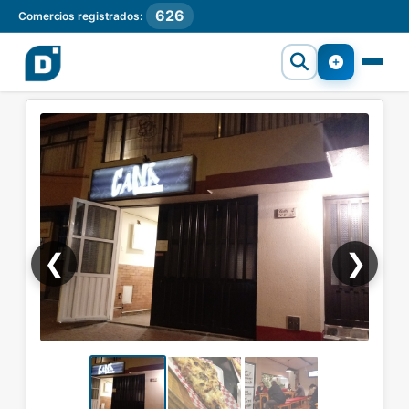
626
Comercios registrados:
❮
❯