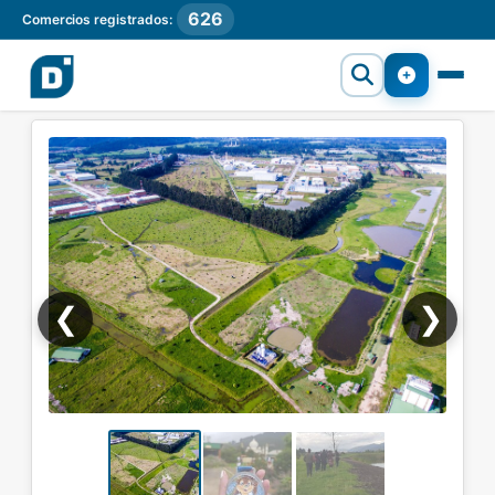
626
Comercios registrados:
❮
❯