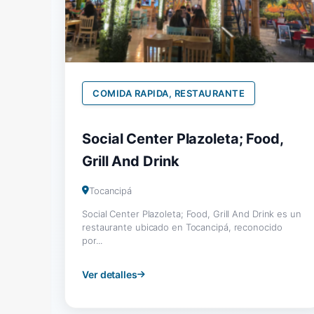
COMIDA RAPIDA, RESTAURANTE
Social Center Plazoleta; Food,
Grill And Drink
Tocancipá
Social Center Plazoleta; Food, Grill And Drink es un
restaurante ubicado en Tocancipá, reconocido
por...
Ver detalles