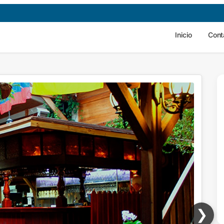
Inicio
Cont
❯