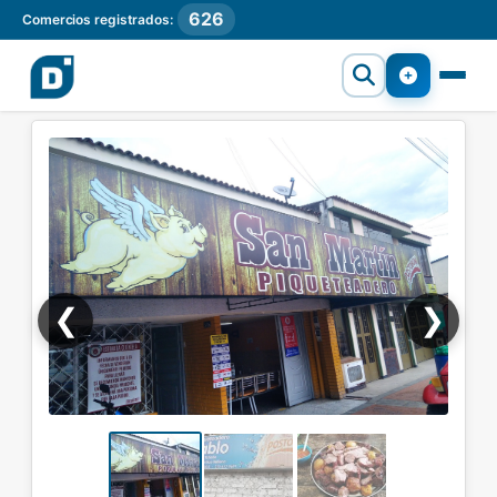
626
Comercios registrados:
❮
❯