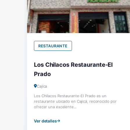
RESTAURANTE
Los Chilacos Restaurante-El
Prado
Cajica
Los Chilacos Restaurante-El Prado es un
restaurante ubicado en Cajicá, reconocido por
ofrecer una excelente...
Ver detalles