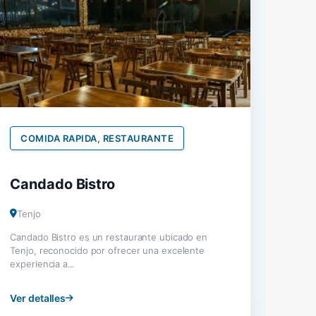
COMIDA RAPIDA, RESTAURANTE
Candado Bistro
Tenjo
Candado Bistro es un restaurante ubicado en
Tenjo, reconocido por ofrecer una excelente
experiencia a...
Ver detalles