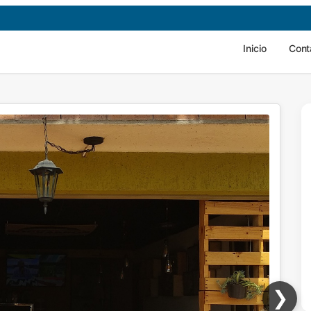
Inicio
Cont
❯