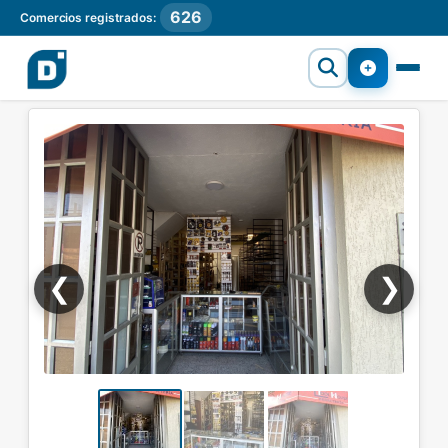
626
Comercios registrados:
❮
❯