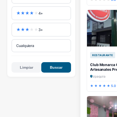
★
★
★
★
★
4+
★
★
★
★
★
3+
Cualquiera
RESTAURANTE
Club Monarca 
Limpiar
Buscar
Artesanales P
zipaquira
5.0