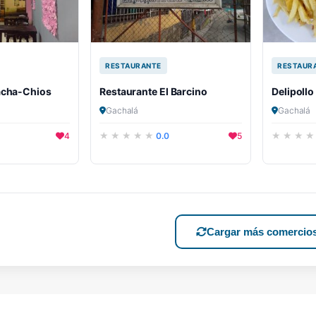
RESTAURANTE
RESTAUR
acha-Chios
Restaurante El Barcino
Delipollo
Gachalá
Gachalá
4
0.0
5
Cargar más comercio