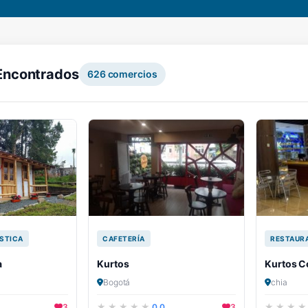
Encontrados
626
comercios
STICA
CAFETERÍA
RESTAUR
a
Kurtos
Kurtos C
Bogotá
chia
3
0.0
3