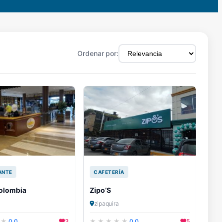
Ordenar por:
ANTE
CAFETERÍA
olombia
Zipo’S
zipaquira
0.0
3
0.0
5