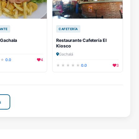
ANTE
CAFETERÍA
 Gachala
Restaurante Cafetería El
Kiosco
Gachalá
0.0
4
0.0
3
s