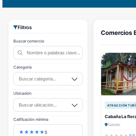
Filtros
Comercios 
Buscar comercio
Categoría
Ubicación
ATRACCIÓN TURÍ
Cabaña La flor
Calificación mínima
Salento
★
★
★
★
★
5
0.0