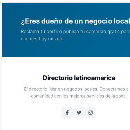
¿Eres dueño de un negocio loca
Reclama tu perfil o publica tu comercio gratis pa
clientes hoy mismo.
Directorio latinoamerica
El directorio líder en negocios locales. Conectamos a 
comunidad con los mejores servicios de la zona.