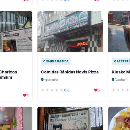
COMIDA RAPIDA
CAFETERÍ
Chorizos
Comidas Rápidas Novis Pizza
Kiosko M
remium
zipaquira
Gachalá
0.0
5
4