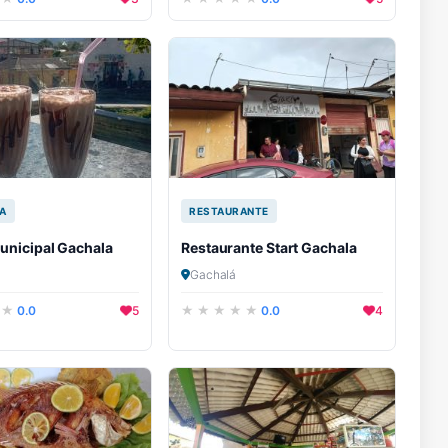
A
RESTAURANTE
unicipal Gachala
Restaurante Start Gachala
Gachalá
0.0
5
0.0
4