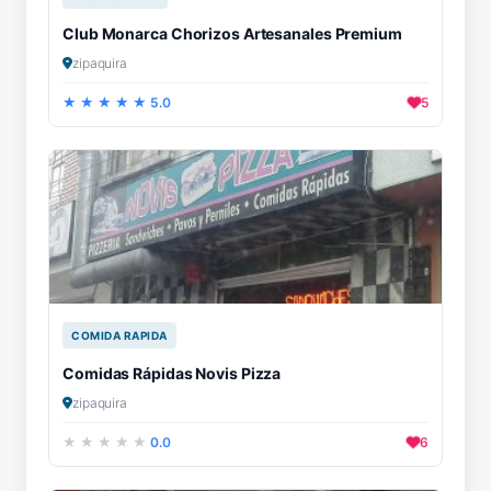
Club Monarca Chorizos Artesanales Premium
zipaquira
5.0
5
COMIDA RAPIDA
Comidas Rápidas Novis Pizza
zipaquira
0.0
6