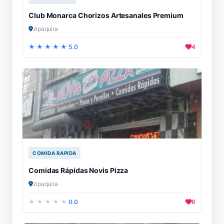
Club Monarca Chorizos Artesanales Premium
zipaquira
5.0
4
COMIDA RAPIDA
Comidas Rápidas Novis Pizza
zipaquira
0.0
6