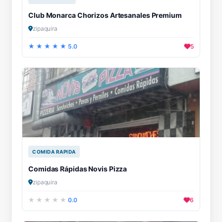
Club Monarca Chorizos Artesanales Premium
zipaquira
5.0
5
COMIDA RAPIDA
Comidas Rápidas Novis Pizza
zipaquira
0.0
6