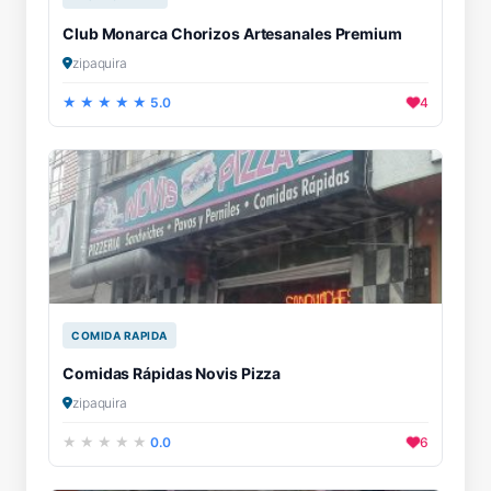
Club Monarca Chorizos Artesanales Premium
zipaquira
5.0
4
COMIDA RAPIDA
Comidas Rápidas Novis Pizza
zipaquira
0.0
6