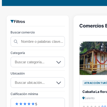
Filtros
Comercios 
Buscar comercio
Categoría
Ubicación
ATRACCIÓN TURÍ
Cabaña La flor
Calificación mínima
Salento
★
★
★
★
★
5
0.0