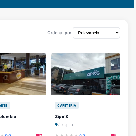
Ordenar por:
ANTE
CAFETERÍA
olombia
Zipo’S
zipaquira
0.0
3
0.0
5