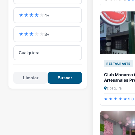
★
★
★
★
★
4+
★
★
★
★
★
3+
Cualquiera
RESTAURANTE
Club Monarca 
Limpiar
Buscar
Artesanales P
zipaquira
5.0