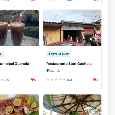
A
RESTAURANTE
unicipal Gachala
Restaurante Start Gachala
Gachalá
0.0
5
0.0
4