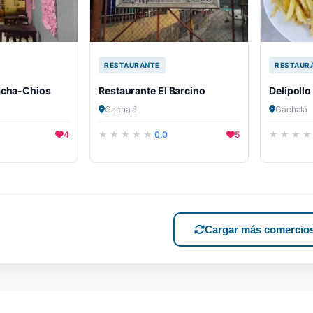
RESTAURANTE
RESTAUR
acha-Chios
Restaurante El Barcino
Delipollo
Gachalá
Gachalá
4
0.0
5
Cargar más comercio