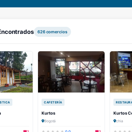
Encontrados
626
comercios
STICA
CAFETERÍA
RESTAUR
a
Kurtos
Kurtos C
Bogotá
chia
3
0.0
3