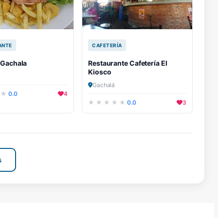
ANTE
CAFETERÍA
 Gachala
Restaurante Cafetería El
Kiosco
Gachalá
0.0
4
0.0
3
s