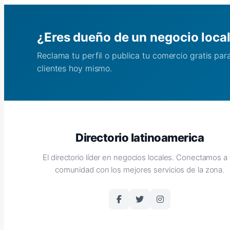
¿Eres dueño de un negocio loca
Reclama tu perfil o publica tu comercio gratis pa
clientes hoy mismo.
Directorio latinoamerica
El directorio líder en negocios locales. Conectamos a 
comunidad con los mejores servicios de la zona.