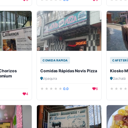
COMIDA RAPIDA
CAFETERÍ
Chorizos
Comidas Rápidas Novis Pizza
Kiosko M
remium
zipaquira
Gachalá
0.0
6
4