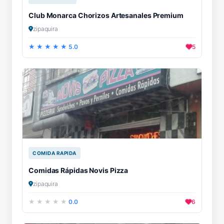
Club Monarca Chorizos Artesanales Premium
zipaquira
5.0
5
COMIDA RAPIDA
Comidas Rápidas Novis Pizza
zipaquira
0.0
6