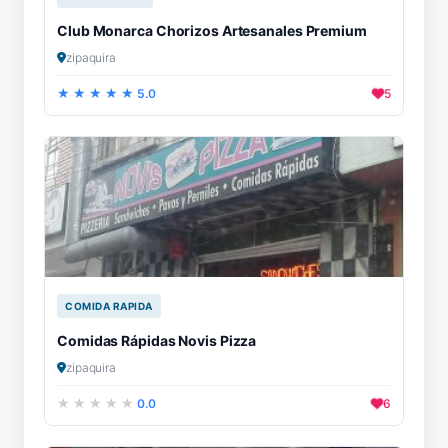
Club Monarca Chorizos Artesanales Premium
zipaquira
5.0
5
COMIDA RAPIDA
Comidas Rápidas Novis Pizza
zipaquira
0.0
6