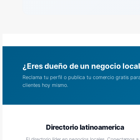
¿Eres dueño de un negocio loca
Reclama tu perfil o publica tu comercio gratis pa
clientes hoy mismo.
Directorio latinoamerica
El directorio líder en negocios locales. Conectamos a 