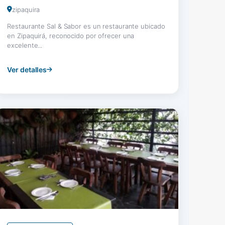
zipaquira
Restaurante Sal & Sabor es un restaurante ubicado
en Zipaquirá, reconocido por ofrecer una
excelente...
Ver detalles