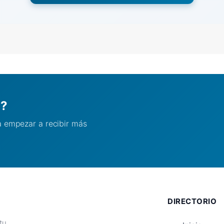
l?
ra empezar a recibir más
DIRECTORIO
tu