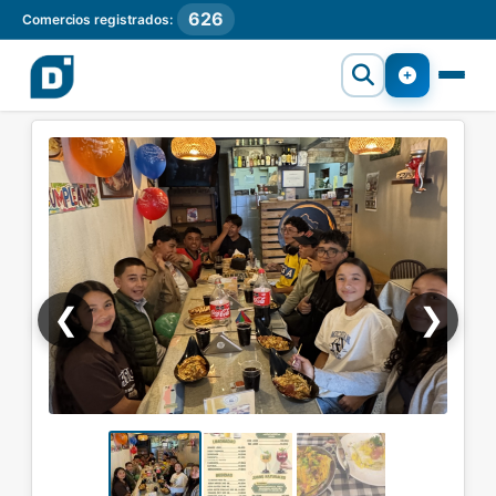
626
Comercios registrados:
❮
❯