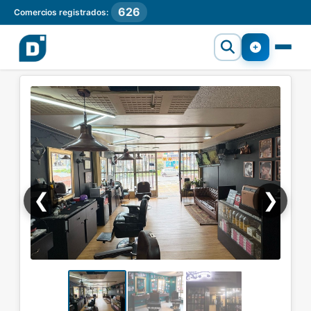
626
Comercios registrados:
❮
❯