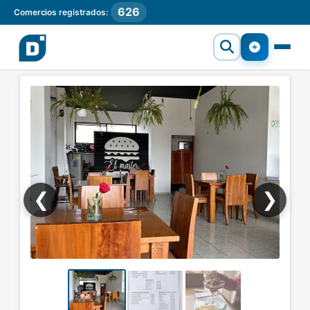
626
Comercios registrados:
❮
❯