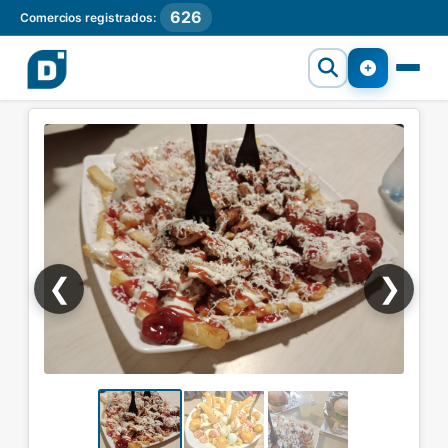
626
Comercios registrados:
❮
❯