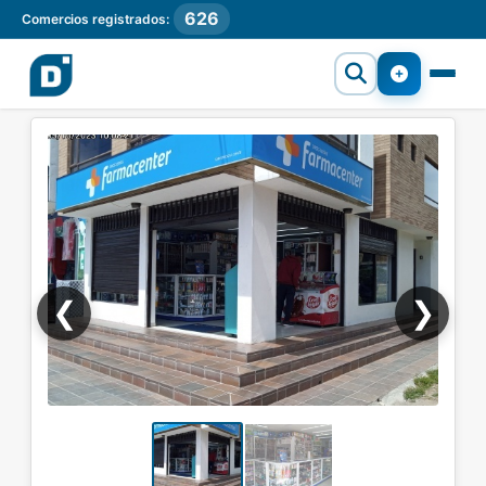
626
Comercios registrados:
❮
❯