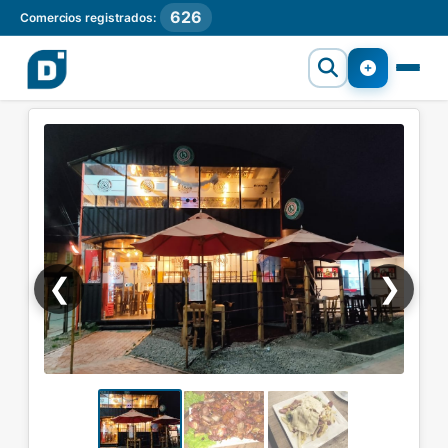
626
Comercios registrados:
❮
❯