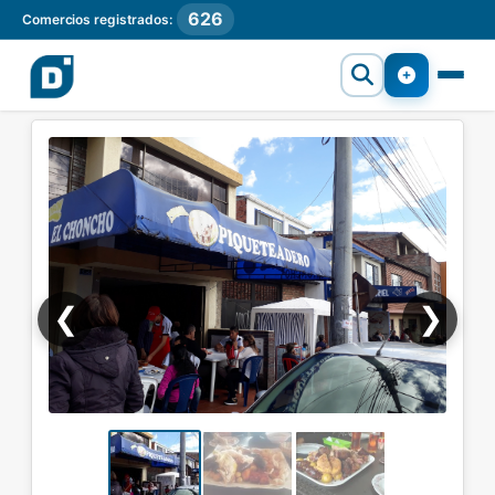
626
Comercios registrados:
❮
❯