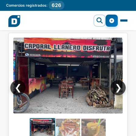
626
Comercios registrados:
❮
❯