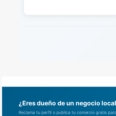
¿Eres dueño de un negocio loca
Reclama tu perfil o publica tu comercio gratis pa