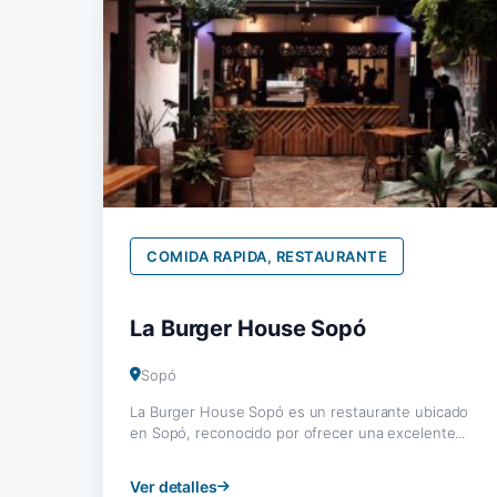
COMIDA RAPIDA, RESTAURANTE
La Burger House Sopó
Sopó
La Burger House Sopó es un restaurante ubicado
en Sopó, reconocido por ofrecer una excelente...
Ver detalles