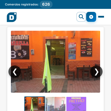
626
Comercios registrados:
❮
❯