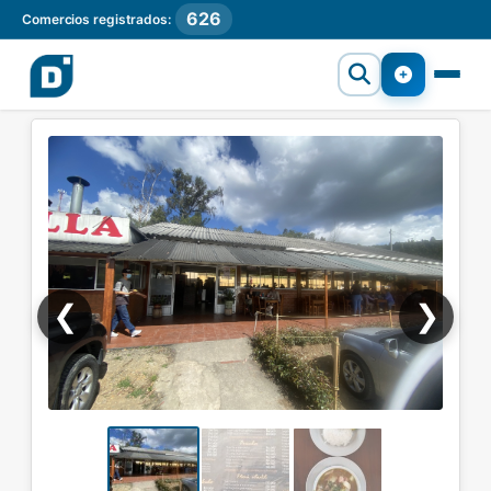
626
Comercios registrados:
❮
❯