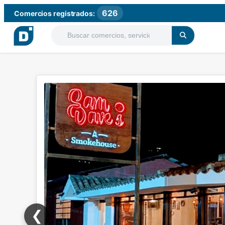
626
Comercios registrados:
❮