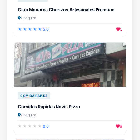
Club Monarca Chorizos Artesanales Premium
zipaquira
5.0
5
COMIDA RAPIDA
Comidas Rápidas Novis Pizza
zipaquira
0.0
6