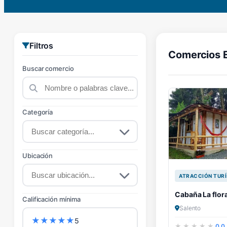
Filtros
Comercios 
Buscar comercio
Categoría
Ubicación
ATRACCIÓN TURÍ
Cabaña La flor
Calificación mínima
Salento
★
★
★
★
★
5
0.0