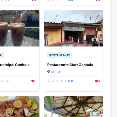
A
RESTAURANTE
unicipal Gachala
Restaurante Start Gachala
Gachalá
0.0
5
0.0
4