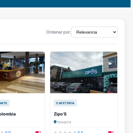
Ordenar por:
ANTE
CAFETERÍA
olombia
Zipo’S
zipaquira
0.0
3
0.0
5