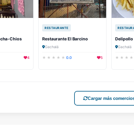
RESTAURANTE
RESTAUR
acha-Chios
Restaurante El Barcino
Delipollo
Gachalá
Gachalá
4
0.0
5
Cargar más comercio