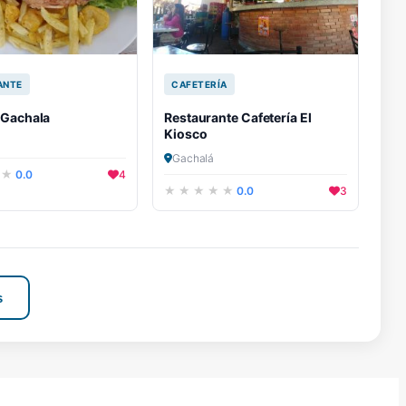
ANTE
CAFETERÍA
 Gachala
Restaurante Cafetería El
Kiosco
Gachalá
0.0
4
0.0
3
s