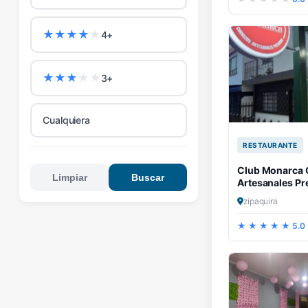
★
★
★
★
★
4+
★
★
★
★
★
3+
Cualquiera
RESTAURANTE
Club Monarca 
Limpiar
Buscar
Artesanales P
zipaquira
5.0