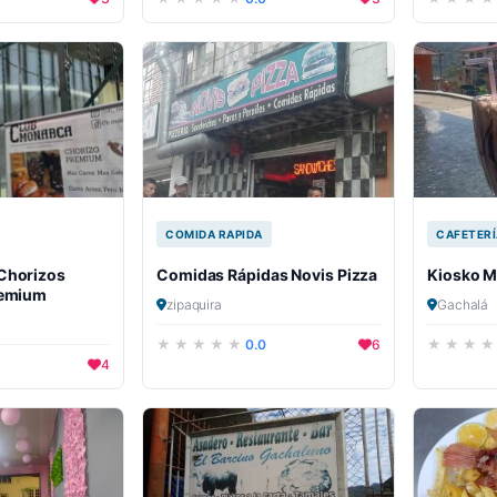
COMIDA RAPIDA
CAFETERÍ
Chorizos
Comidas Rápidas Novis Pizza
Kiosko M
remium
zipaquira
Gachalá
0.0
6
4