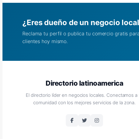
¿Eres dueño de un negocio loca
Reclama tu perfil o publica tu comercio gratis pa
clientes hoy mismo.
Directorio latinoamerica
El directorio líder en negocios locales. Conectamos a 
comunidad con los mejores servicios de la zona.