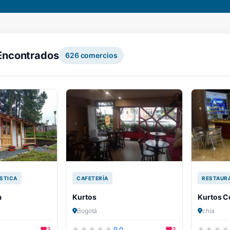
Encontrados
626
comercios
STICA
CAFETERÍA
RESTAUR
a
Kurtos
Kurtos C
Bogotá
chia
3
0.0
3