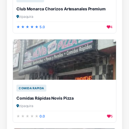
Club Monarca Chorizos Artesanales Premium
zipaquira
5.0
4
COMIDA RAPIDA
Comidas Rápidas Novis Pizza
zipaquira
0.0
5