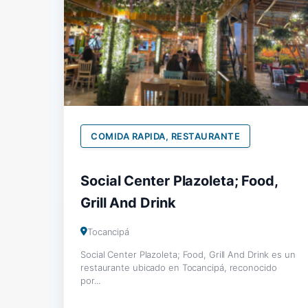
COMIDA RAPIDA, RESTAURANTE
Social Center Plazoleta; Food,
Grill And Drink
Tocancipá
Social Center Plazoleta; Food, Grill And Drink es un
restaurante ubicado en Tocancipá, reconocido
por...