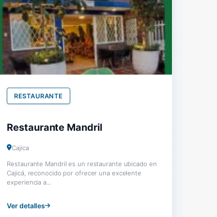
RESTAURANTE
Restaurante Mandril
Cajica
Restaurante Mandril es un restaurante ubicado en
Cajicá, reconocido por ofrecer una excelente
experiencia a...
Ver detalles