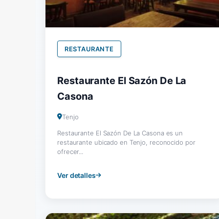
RESTAURANTE
Restaurante El Sazón De La
Casona
Tenjo
Restaurante El Sazón De La Casona es un
restaurante ubicado en Tenjo, reconocido por
ofrecer...
Ver detalles