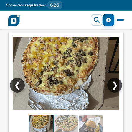
626
Comercios registrados:
❮
❯