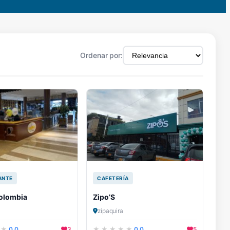
Ordenar por:
ANTE
CAFETERÍA
olombia
Zipo’S
zipaquira
0.0
3
0.0
5