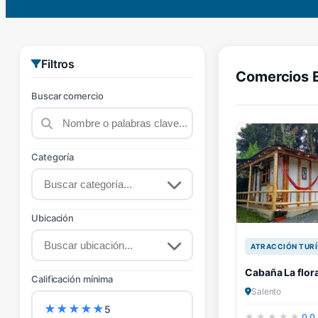
Filtros
Comercios 
Buscar comercio
Categoría
Ubicación
ATRACCIÓN TURÍ
Cabaña La flor
Calificación mínima
Salento
★
★
★
★
★
5
0.0