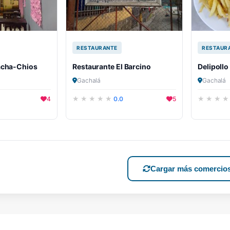
RESTAURANTE
RESTAUR
acha-Chios
Restaurante El Barcino
Delipollo
Gachalá
Gachalá
4
0.0
5
Cargar más comercio