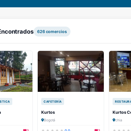
Encontrados
626
comercios
STICA
CAFETERÍA
RESTAUR
a
Kurtos
Kurtos C
Bogotá
chia
3
0.0
3