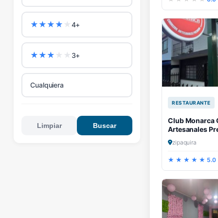
★
★
★
★
★
4+
★
★
★
★
★
3+
Cualquiera
RESTAURANTE
Club Monarca 
Limpiar
Buscar
Artesanales P
zipaquira
5.0