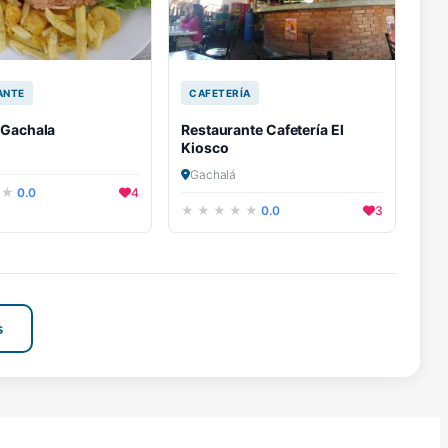
ANTE
CAFETERÍA
 Gachala
Restaurante Cafetería El
Kiosco
Gachalá
0.0
4
0.0
3
s