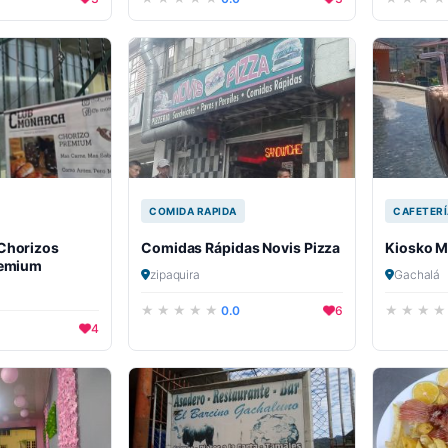
COMIDA RAPIDA
CAFETERÍ
Chorizos
Comidas Rápidas Novis Pizza
Kiosko M
remium
zipaquira
Gachalá
0.0
6
4