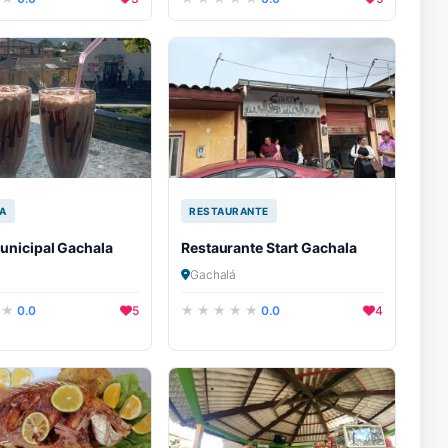
A
RESTAURANTE
unicipal Gachala
Restaurante Start Gachala
Gachalá
0.0
5
0.0
4