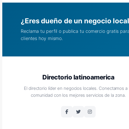
¿Eres dueño de un negocio loca
Reclama tu perfil o publica tu comercio gratis pa
clientes hoy mismo.
Directorio latinoamerica
El directorio líder en negocios locales. Conectamos a 
comunidad con los mejores servicios de la zona.